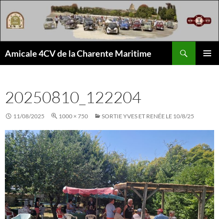
Aller
au
contenu
Recherche
Amicale 4CV de la Charente Maritime
MENU
PRINCI
20250810_122204
11/08/2025
1000 × 750
SORTIE YVES ET RENÉE LE 10/8/25