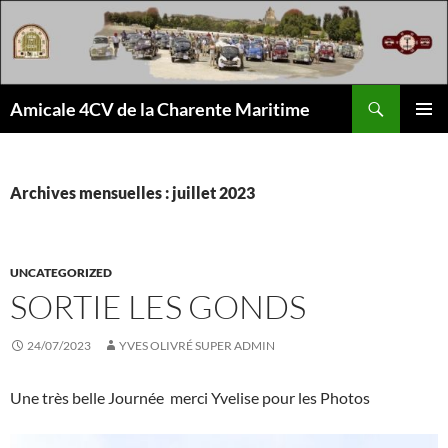
Aller
au
contenu
Recherche
Amicale 4CV de la Charente Maritime
MENU
PRINCI
Archives mensuelles : juillet 2023
UNCATEGORIZED
SORTIE LES GONDS
24/07/2023
YVES OLIVRÉ SUPER ADMIN
Une très belle Journée merci Yvelise pour les Photos