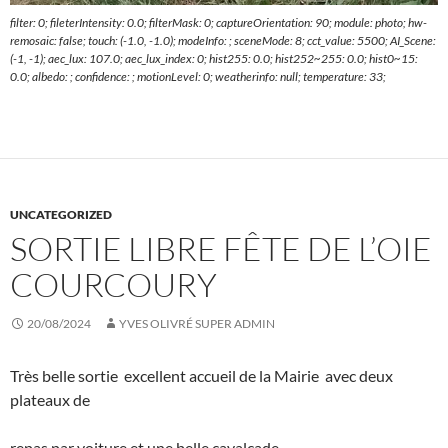
filter: 0; fileterIntensity: 0.0; filterMask: 0; captureOrientation: 90; module: photo; hw-
remosaic: false; touch: (-1.0, -1.0); modeInfo: ; sceneMode: 8; cct_value: 5500; AI_Scene:
(-1, -1); aec_lux: 107.0; aec_lux_index: 0; hist255: 0.0; hist252~255: 0.0; hist0~15:
0.0; albedo: ; confidence: ; motionLevel: 0; weatherinfo: null; temperature: 33;
UNCATEGORIZED
SORTIE LIBRE FÊTE DE L’OIE
COURCOURY
20/08/2024
YVES OLIVRÉ SUPER ADMIN
Très belle sortie excellent accueil de la Mairie avec deux
plateaux de
repas par voiture et une belle cavalcade