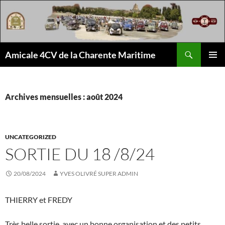
Aller
au
contenu
Recherche
Amicale 4CV de la Charente Maritime
MENU
PRINCI
Archives mensuelles : août 2024
UNCATEGORIZED
SORTIE DU 18 /8/24
20/08/2024
YVES OLIVRÉ SUPER ADMIN
THIERRY et FREDY
Très belle sortie avec un bonne organisation et des petits