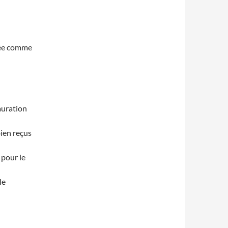
née comme
auration
bien reçus
 pour le
le