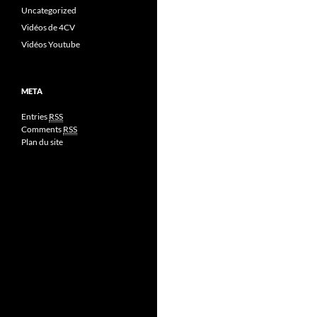
Uncategorized
Vidéos de 4CV
Vidéos Youtube
META
Entries
RSS
Comments
RSS
Plan du site