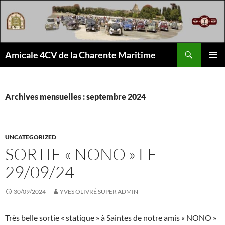
Aller
au
contenu
Recherche
Amicale 4CV de la Charente Maritime
MENU
PRINCI
Archives mensuelles : septembre 2024
UNCATEGORIZED
SORTIE « NONO » LE
29/09/24
30/09/2024
YVES OLIVRÉ SUPER ADMIN
Très belle sortie « statique » à Saintes de notre amis « NONO »