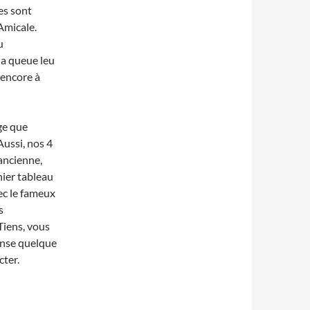
es sont
Amicale.
u
la queue leu
 encore à
ge que
ussi, nos 4
ancienne,
nier tableau
ec le fameux
s
Tiens, vous
onse quelque
cter.