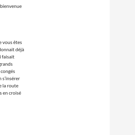
 bienvenue
e vous êtes
lonnait déjà
 faisait
 grands
s congés
n s’insérer
e la route
s en croisé