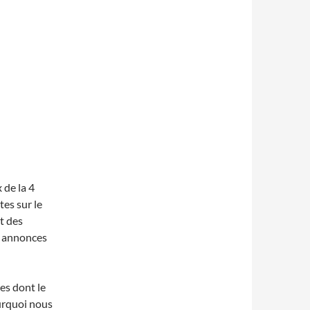
de la 4
tes sur le
t des
s annonces
es dont le
ourquoi nous