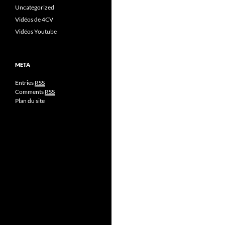
Uncategorized
Vidéos de 4CV
Vidéos Youtube
META
Entries
RSS
Comments
RSS
Plan du site