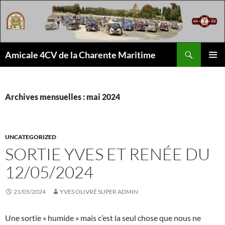
Aller
au
contenu
Recherche
Amicale 4CV de la Charente Maritime
MENU
PRINCI
Archives mensuelles : mai 2024
UNCATEGORIZED
SORTIE YVES ET RENÉE DU
12/05/2024
21/05/2024
YVES OLIVRÉ SUPER ADMIN
Une sortie « humide » mais c’est la seul chose que nous ne