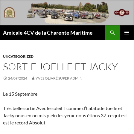
Aller
au
contenu
Recherche
Amicale 4CV de la Charente Maritime
MENU
PRINCI
UNCATEGORIZED
SORTIE JOELLE ET JACKY
24/09/2024
YVES OLIVRÉ SUPER ADMIN
Le 15 Septembre
Très belle sortie Avec le soleil ! comme d’habitude Joelle et
Jacky nous en on mis plein les yeux nous étions 37 ce qui est
est le record Absolut