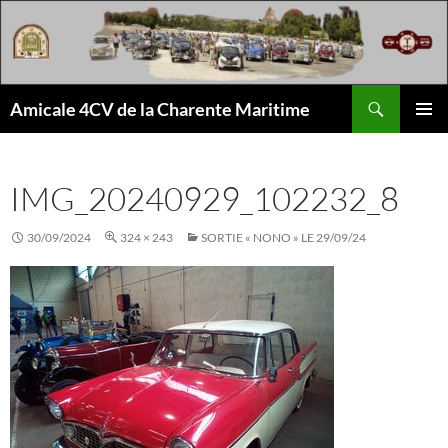
Aller
au
contenu
Recherche
Amicale 4CV de la Charente Maritime
MENU
PRINCI
IMG_20240929_102232_8
30/09/2024
324 × 243
SORTIE « NONO » LE 29/09/24