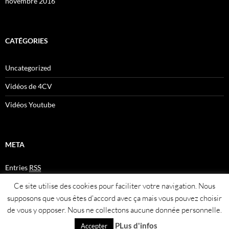
novembre 2016
CATÉGORIES
Uncategorized
Vidéos de 4CV
Vidéos Youtube
META
Entries
RSS
Comments
RSS
Ce site utilise des cookies pour faciliter votre navigation. Nous
Plan du site
supposons que vous êtes d'accord avec ça mais vous pouvez choisir
de vous y opposer. Nous ne collectons aucune donnée personnelle.
PLus d'infos
Accepter
Fièrement propulsé par WordPress