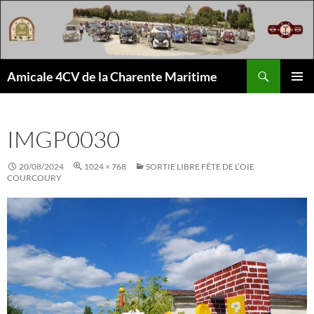
Aller
au
contenu
Recherche
Amicale 4CV de la Charente Maritime
MENU
PRINCI
IMGP0030
20/08/2024
1024 × 768
SORTIE LIBRE FÊTE DE L’OIE
COURCOURY