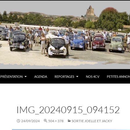
PRÉSENTATION
AGENDA
REPORTAGES
NOS 4CV
PETITES ANNO
IMG_20240915_094152
24/09/2024
504 × 378
SORTIE JOELLE ET JACKY