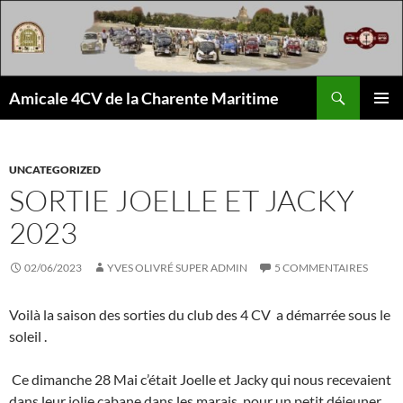
Aller
au
contenu
Recherche
Amicale 4CV de la Charente Maritime
MENU
PRINCI
UNCATEGORIZED
SORTIE JOELLE ET JACKY
2023
02/06/2023
YVES OLIVRÉ SUPER ADMIN
5 COMMENTAIRES
Voilà la saison des sorties du club des 4 CV a démarrée sous le
soleil .
Ce dimanche 28 Mai c’était Joelle et Jacky qui nous recevaient
dans leur jolie cabane dans les marais, pour un petit déjeuner