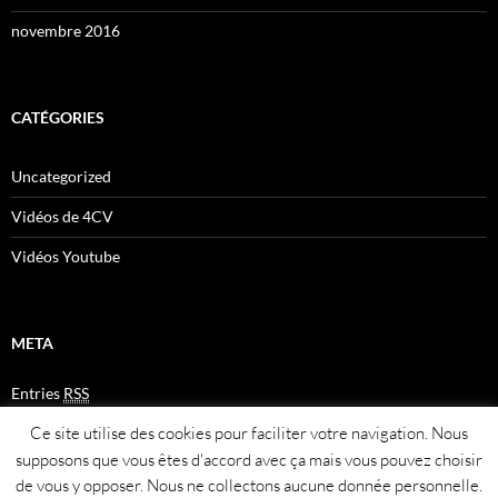
novembre 2016
CATÉGORIES
Uncategorized
Vidéos de 4CV
Vidéos Youtube
META
Entries
RSS
Comments
RSS
Ce site utilise des cookies pour faciliter votre navigation. Nous
Plan du site
supposons que vous êtes d'accord avec ça mais vous pouvez choisir
de vous y opposer. Nous ne collectons aucune donnée personnelle.