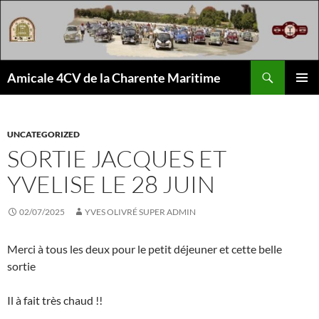
Aller
au
contenu
Recherche
Amicale 4CV de la Charente Maritime
MENU
PRINCI
UNCATEGORIZED
SORTIE JACQUES ET
YVELISE LE 28 JUIN
02/07/2025
YVES OLIVRÉ SUPER ADMIN
Merci à tous les deux pour le petit déjeuner et cette belle
sortie
Il à fait très chaud !!