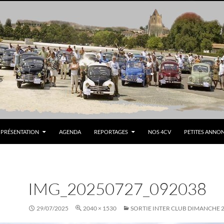
PRÉSENTATION
AGENDA
REPORTAGES
NOS 4CV
PETITES ANNO
IMG_20250727_092038
29/07/2025
2040 × 1530
SORTIE INTER CLUB DIMANCHE 