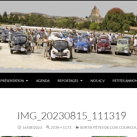
PRÉSENTATION
AGENDA
REPORTAGES
NOS 4CV
PETITES ANNO
IMG_20230815_111319
16/08/2023
2539 × 1173
SORTIE FÊTES DE L’OIE COURCO