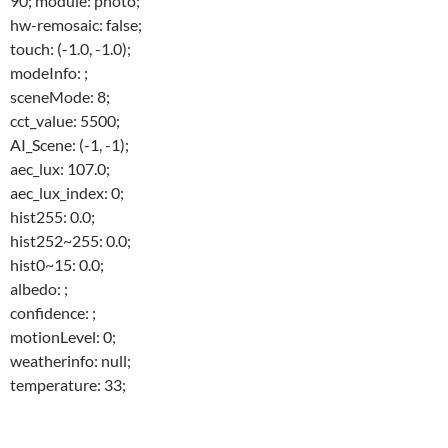
90; module: photo;
hw-remosaic: false;
touch: (-1.0, -1.0);
modeInfo: ;
sceneMode: 8;
cct_value: 5500;
AI_Scene: (-1, -1);
aec_lux: 107.0;
aec_lux_index: 0;
hist255: 0.0;
hist252~255: 0.0;
hist0~15: 0.0;
albedo: ;
confidence: ;
motionLevel: 0;
weatherinfo: null;
temperature: 33;