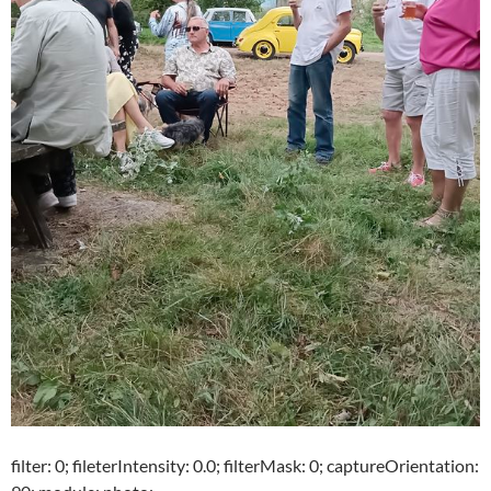
filter: 0; fileterIntensity: 0.0; filterMask: 0; captureOrientation: