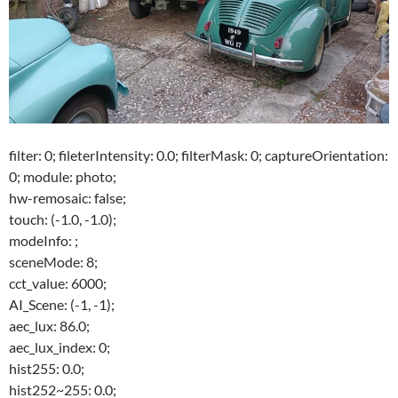
filter: 0; fileterIntensity: 0.0; filterMask: 0; captureOrientation:
0; module: photo;
hw-remosaic: false;
touch: (-1.0, -1.0);
modeInfo: ;
sceneMode: 8;
cct_value: 6000;
AI_Scene: (-1, -1);
aec_lux: 86.0;
aec_lux_index: 0;
hist255: 0.0;
hist252~255: 0.0;