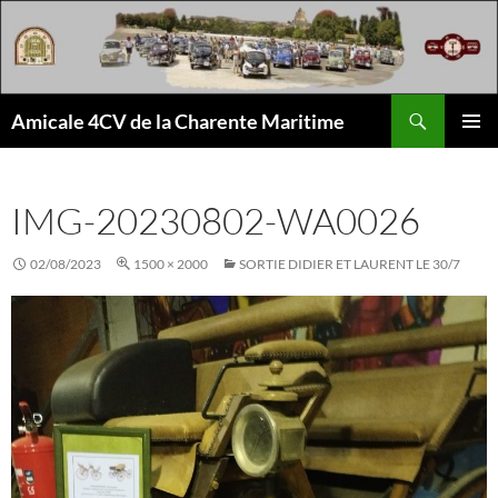
Aller
au
contenu
Recherche
Amicale 4CV de la Charente Maritime
MENU
PRINCI
IMG-20230802-WA0026
02/08/2023
1500 × 2000
SORTIE DIDIER ET LAURENT LE 30/7