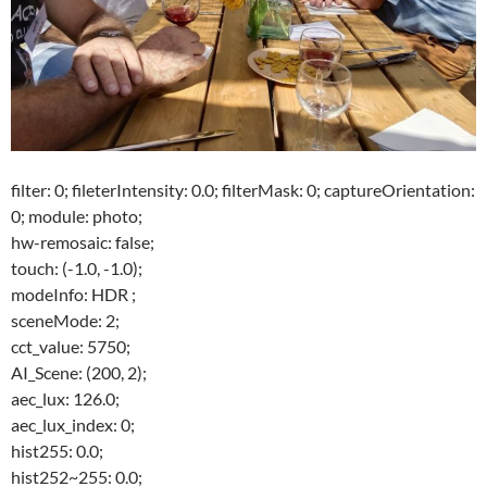
filter: 0; fileterIntensity: 0.0; filterMask: 0; captureOrientation:
0; module: photo;
hw-remosaic: false;
touch: (-1.0, -1.0);
modeInfo: HDR ;
sceneMode: 2;
cct_value: 5750;
AI_Scene: (200, 2);
aec_lux: 126.0;
aec_lux_index: 0;
hist255: 0.0;
hist252~255: 0.0;