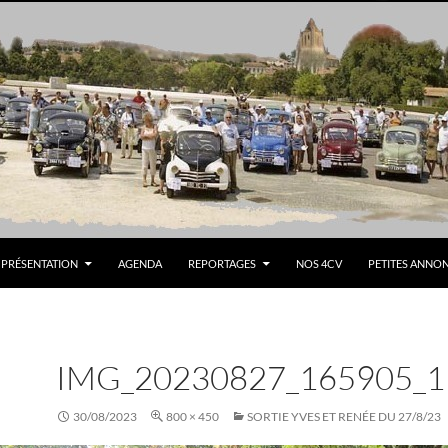
PRÉSENTATION
AGENDA
REPORTAGES
NOS 4CV
PETITES ANNO
IMG_20230827_165905_1
30/08/2023
800 × 450
SORTIE YVES ET RENÉE DU 27/8/23