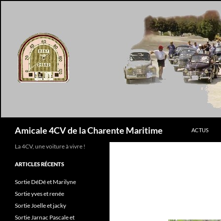
Aller
au
contenu
Recherche
Amicale 4CV de la Charente Maritime
ACTUS
La 4CV, une voiture à vivre !
ARTICLES RÉCENTS
Sortie DéDé et Marilyne
Sortie yves et renée
Sortie Joelle et jacky
Sortie Jarnac Pascale et