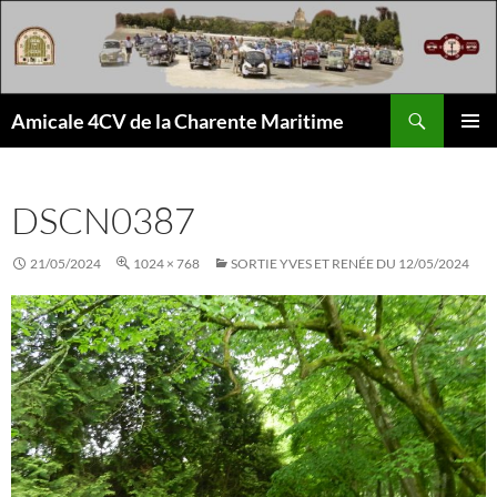
Aller
au
contenu
Recherche
Amicale 4CV de la Charente Maritime
MENU
PRINCI
DSCN0387
21/05/2024
1024 × 768
SORTIE YVES ET RENÉE DU 12/05/2024