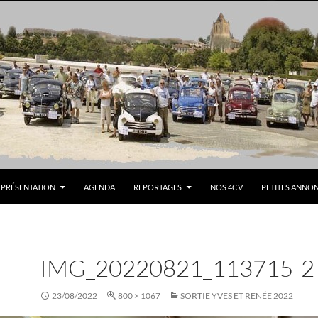
PRÉSENTATION
AGENDA
REPORTAGES
NOS 4CV
PETITES ANNO
IMG_20220821_113715-2
23/08/2022
800 × 1067
SORTIE YVES ET RENÉE 2022