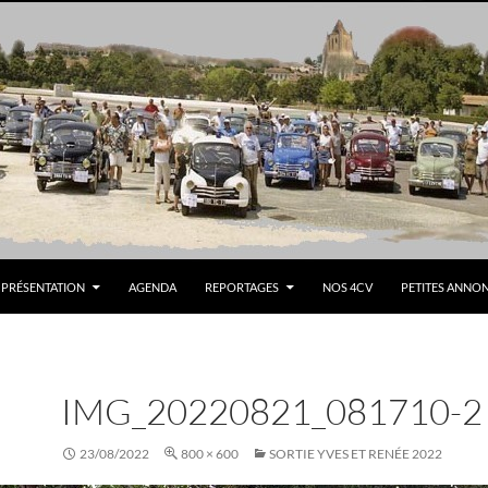
PRÉSENTATION
AGENDA
REPORTAGES
NOS 4CV
PETITES ANNO
IMG_20220821_081710-2
23/08/2022
800 × 600
SORTIE YVES ET RENÉE 2022