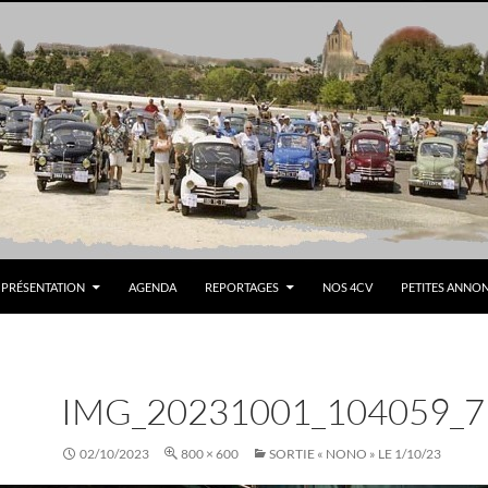
PRÉSENTATION
AGENDA
REPORTAGES
NOS 4CV
PETITES ANNO
IMG_20231001_104059_7
02/10/2023
800 × 600
SORTIE « NONO » LE 1/10/23