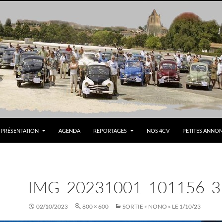
PRÉSENTATION
AGENDA
REPORTAGES
NOS 4CV
PETITES ANNO
IMG_20231001_101156_3
02/10/2023
800 × 600
SORTIE « NONO » LE 1/10/23