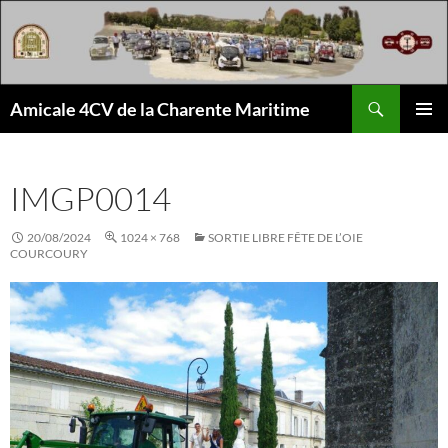
Aller
au
contenu
Recherche
Amicale 4CV de la Charente Maritime
MENU
PRINCI
IMGP0014
20/08/2024
1024 × 768
SORTIE LIBRE FÊTE DE L’OIE
COURCOURY