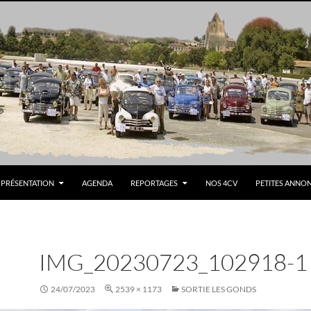
PRÉSENTATION
AGENDA
REPORTAGES
NOS 4CV
PETITES ANNO
IMG_20230723_102918-1
24/07/2023
2539 × 1173
SORTIE LES GONDS