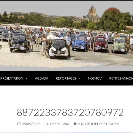
PRÉSENTATION
AGENDA
REPORTAGES
NOS 4CV
PETITES ANNO
8872233783720780972
08/09/2025
1600 × 1200
SORTIE JOELLE ET JACKY