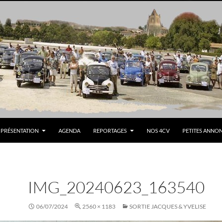
PRÉSENTATION
AGENDA
REPORTAGES
NOS 4CV
PETITES ANNO
IMG_20240623_163540
06/07/2024
2560 × 1183
SORTIE JACQUES & YVELISE