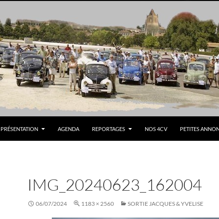
PRÉSENTATION
AGENDA
REPORTAGES
NOS 4CV
PETITES ANNO
IMG_20240623_162004
06/07/2024
1183 × 2560
SORTIE JACQUES & YVELISE