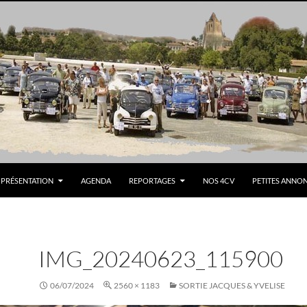
PRÉSENTATION
AGENDA
REPORTAGES
NOS 4CV
PETITES ANNO
IMG_20240623_115900
06/07/2024
2560 × 1183
SORTIE JACQUES & YVELISE