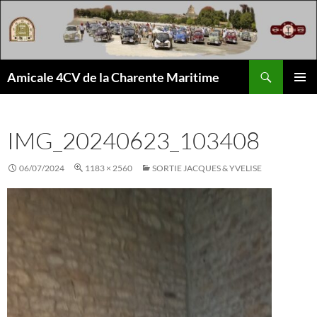
Aller
au
contenu
Recherche
Amicale 4CV de la Charente Maritime
MENU
PRINCI
IMG_20240623_103408
06/07/2024
1183 × 2560
SORTIE JACQUES & YVELISE