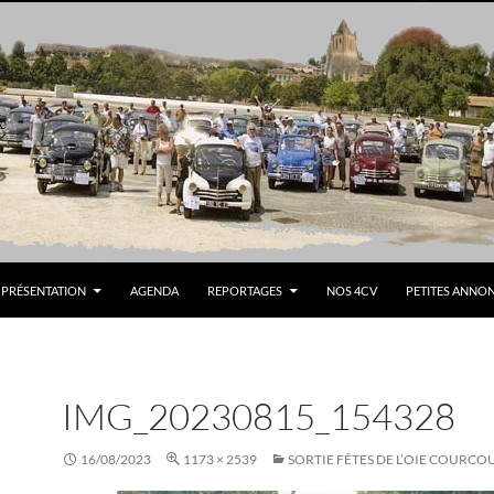
PRÉSENTATION
AGENDA
REPORTAGES
NOS 4CV
PETITES ANNO
IMG_20230815_154328
16/08/2023
1173 × 2539
SORTIE FÊTES DE L’OIE COURCO