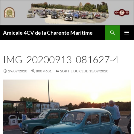
Aller
au
contenu
Recherche
Amicale 4CV de la Charente Maritime
MENU
PRINCI
IMG_20200913_081627-4
29/09/2020
800 × 601
SORTIE DU CLUB 13/09/2020