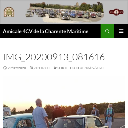
Aller
au
contenu
Recherche
Amicale 4CV de la Charente Maritime
MENU
PRINCI
IMG_20200913_081616
29/09/2020
601 × 800
SORTIE DU CLUB 13/09/2020