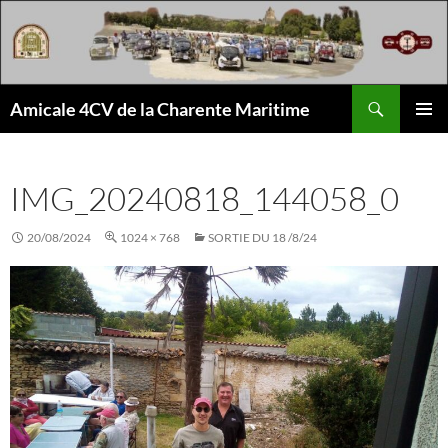
Aller
au
contenu
Recherche
Amicale 4CV de la Charente Maritime
MENU
PRINCI
IMG_20240818_144058_0
20/08/2024
1024 × 768
SORTIE DU 18 /8/24