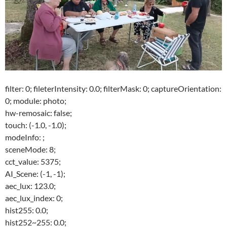
filter: 0; fileterIntensity: 0.0; filterMask: 0; captureOrientation:
0; module: photo;
hw-remosaic: false;
touch: (-1.0, -1.0);
modeInfo: ;
sceneMode: 8;
cct_value: 5375;
AI_Scene: (-1, -1);
aec_lux: 123.0;
aec_lux_index: 0;
hist255: 0.0;
hist252~255: 0.0;