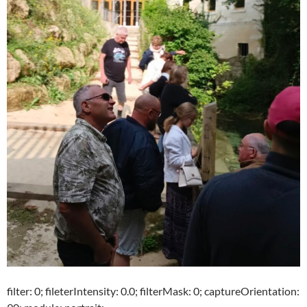
filter: 0; fileterIntensity: 0.0; filterMask: 0; captureOrientation: