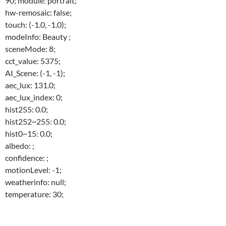
90; module: portrait;
hw-remosaic: false;
touch: (-1.0, -1.0);
modeInfo: Beauty ;
sceneMode: 8;
cct_value: 5375;
AI_Scene: (-1, -1);
aec_lux: 131.0;
aec_lux_index: 0;
hist255: 0.0;
hist252~255: 0.0;
hist0~15: 0.0;
albedo: ;
confidence: ;
motionLevel: -1;
weatherinfo: null;
temperature: 30;