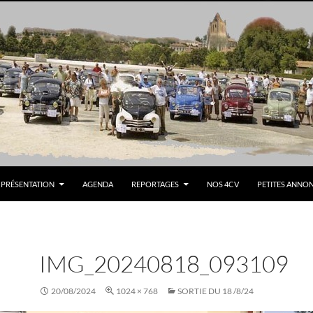
PRÉSENTATION
AGENDA
REPORTAGES
NOS 4CV
PETITES ANNO
IMG_20240818_093109
20/08/2024
1024 × 768
SORTIE DU 18 /8/24