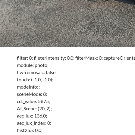
filter: 0; fileterIntensity: 0.0; filterMask: 0; captureOrient
module: photo;
hw-remosaic: false;
touch: (-1.0, -1.0);
modeInfo: ;
sceneMode: 8;
cct_value: 5875;
AI_Scene: (20, 2);
aec_lux: 136.0;
aec_lux_index: 0;
hist255: 0.0;