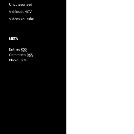
Uncategorized
Vidéos de 4CV
Vidéos Youtube
META
Entries
RSS
Comments
RSS
Plan du site