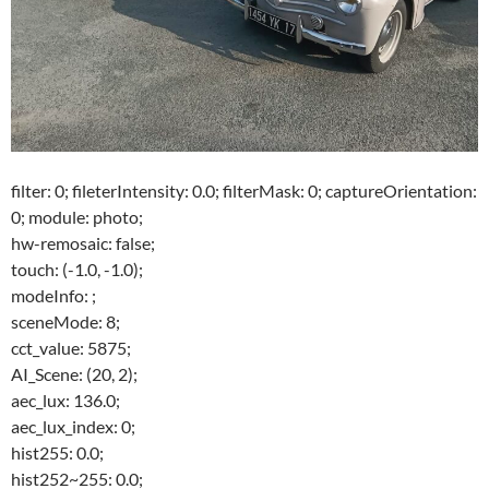
filter: 0; fileterIntensity: 0.0; filterMask: 0; captureOrientation:
0; module: photo;
hw-remosaic: false;
touch: (-1.0, -1.0);
modeInfo: ;
sceneMode: 8;
cct_value: 5875;
AI_Scene: (20, 2);
aec_lux: 136.0;
aec_lux_index: 0;
hist255: 0.0;
hist252~255: 0.0;