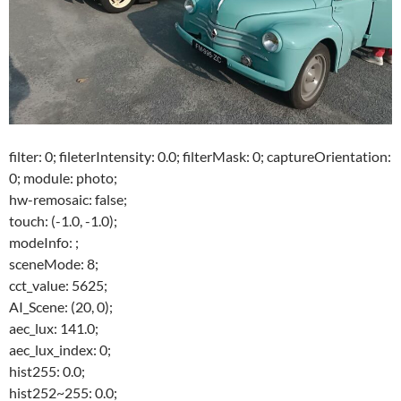
filter: 0; fileterIntensity: 0.0; filterMask: 0; captureOrientation:
0; module: photo;
hw-remosaic: false;
touch: (-1.0, -1.0);
modeInfo: ;
sceneMode: 8;
cct_value: 5625;
AI_Scene: (20, 0);
aec_lux: 141.0;
aec_lux_index: 0;
hist255: 0.0;
hist252~255: 0.0;