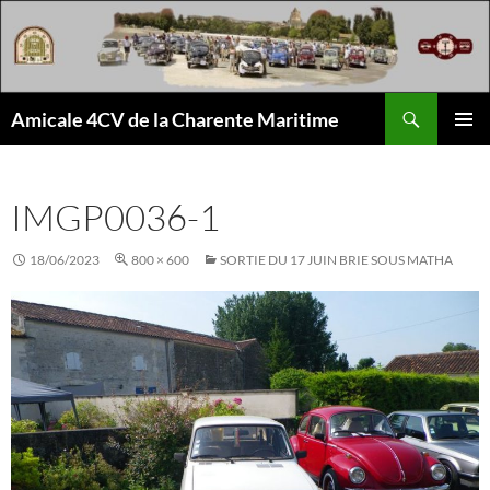
Aller
au
contenu
Recherche
Amicale 4CV de la Charente Maritime
MENU
PRINCI
IMGP0036-1
18/06/2023
800 × 600
SORTIE DU 17 JUIN BRIE SOUS MATHA