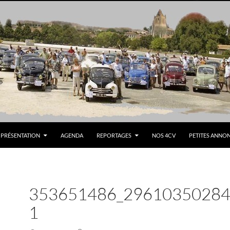
PRÉSENTATION
AGENDA
REPORTAGES
NOS 4CV
PETITES ANNO
353651486_29610350284
1