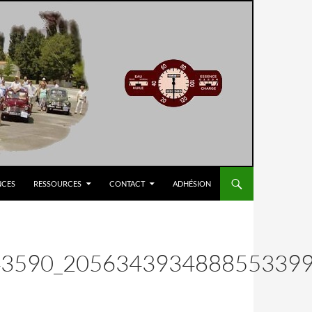
NCES
RESSOURCES
CONTACT
ADHÉSION
3590_2056343934888553399