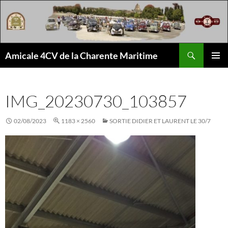
Aller
au
contenu
Recherche
Amicale 4CV de la Charente Maritime
MENU
PRINCI
IMG_20230730_103857
02/08/2023
1183 × 2560
SORTIE DIDIER ET LAURENT LE 30/7