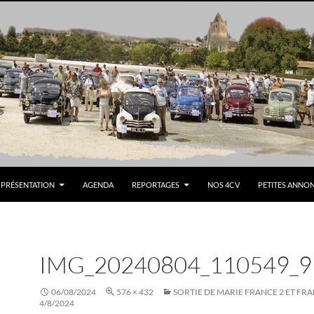
PRÉSENTATION
AGENDA
REPORTAGES
NOS 4CV
PETITES ANNO
IMG_20240804_110549_9
06/08/2024
576 × 432
SORTIE DE MARIE FRANCE 2 ET FRA
4/8/2024