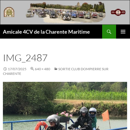
Aller
au
contenu
Recherche
Amicale 4CV de la Charente Maritime
MENU
PRINCI
IMG_2487
17/07/2025
640 × 480
SORTIE CLUB DOMPIERRE SUR
CHARENTE