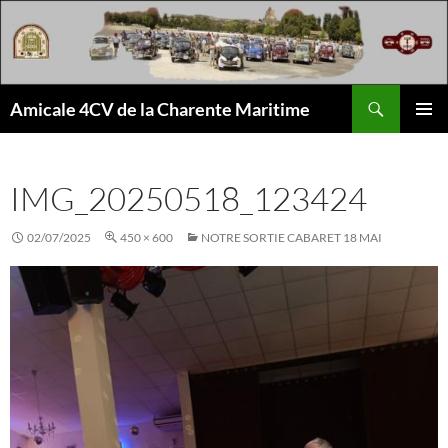
Aller
au
contenu
Recherche
Amicale 4CV de la Charente Maritime
MENU
PRINCI
IMG_20250518_123424
02/07/2025
450 × 600
NOTRE SORTIE CABARET 18 MAI