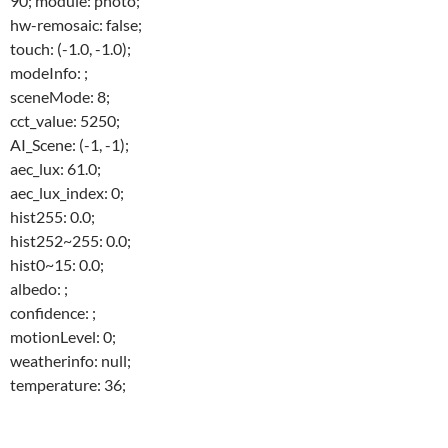
90; module: photo;
hw-remosaic: false;
touch: (-1.0, -1.0);
modeInfo: ;
sceneMode: 8;
cct_value: 5250;
AI_Scene: (-1, -1);
aec_lux: 61.0;
aec_lux_index: 0;
hist255: 0.0;
hist252~255: 0.0;
hist0~15: 0.0;
albedo: ;
confidence: ;
motionLevel: 0;
weatherinfo: null;
temperature: 36;