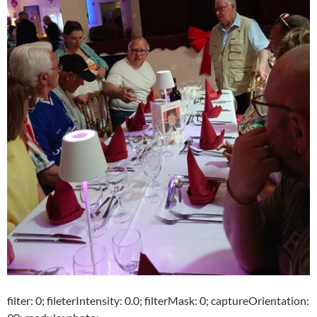
filter: 0; fileterIntensity: 0.0; filterMask: 0; captureOrientation: