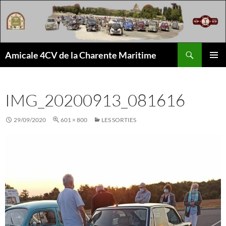
Aller
au
contenu
Recherche
Amicale 4CV de la Charente Maritime
MENU
PRINCI
IMG_20200913_081616
29/09/2020
601 × 800
LES SORTIES