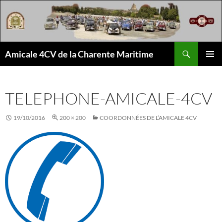
Aller
au
contenu
Recherche
Amicale 4CV de la Charente Maritime
MENU
PRINCI
TELEPHONE-AMICALE-4CV
19/10/2016
200 × 200
COORDONNÉES DE L’AMICALE 4CV