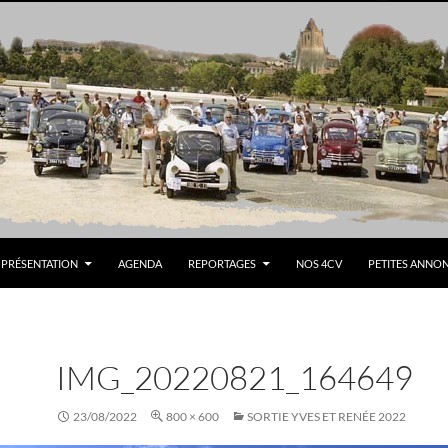
PRÉSENTATION
AGENDA
REPORTAGES
NOS 4CV
PETITES ANNO
IMG_20220821_164649
23/08/2022
800 × 600
SORTIE YVES ET RENÉE 2022